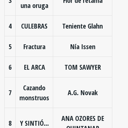
3
Flor de retama
una oruga
4
CULEBRAS
Teniente Glahn
5
Fractura
Nía Issen
6
EL ARCA
TOM SAWYER
Cazando
7
A.G. Novak
monstruos
ANA OZORES DE
8
Y SINTIÓ…