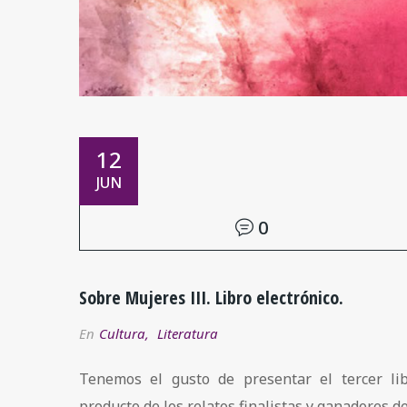
12
JUN
0
Sobre Mujeres III. Libro electrónico.
En
Cultura
,
Literatura
Tenemos el gusto de presentar el tercer li
producto de los relatos finalistas y ganadores del