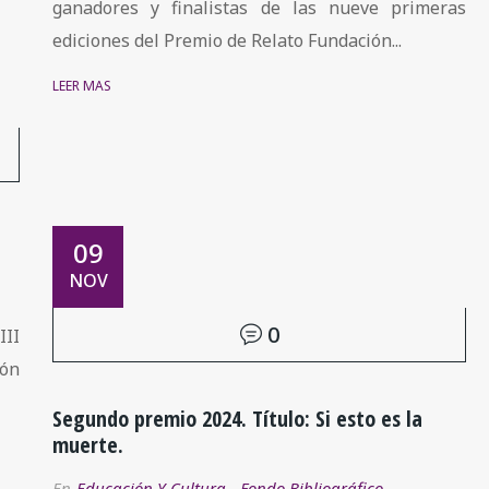
ganadores y finalistas de las nueve primeras
ediciones del Premio de Relato Fundación...
LEER MÁS
09
NOV
0
II
ión
Segundo premio 2024. Título: Si esto es la
muerte.
En
Educación Y Cultura
,
Fondo Bibliográfico