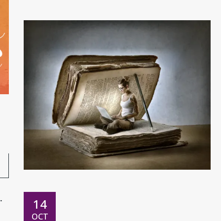
14
¨
OCT