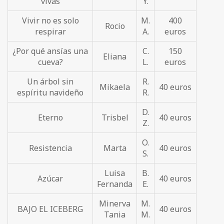
vivas
Y.
Vivir no es solo
M.
400
Rocio
respirar
A.
euros
¿Por qué ansías una
C.
150
Eliana
cueva?
L.
euros
Un árbol sin
R.
Mikaela
40 euros
espíritu navideño
R.
D.
Eterno
Trisbel
40 euros
Z.
O.
Resistencia
Marta
40 euros
S.
Luisa
B.
Azúcar
40 euros
Fernanda
E.
Minerva
M.
BAJO EL ICEBERG
40 euros
Tania
M.