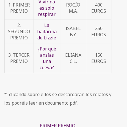
Vivir no
1. PRIMER
ROCÍO
400
es solo
PREMIO
M.A.
EUROS
respirar
2.
La
ISABEL
250
SEGUNDO
bailarina
B.Y.
EUROS
PREMIO
de Lizzie
¿Por qué
3. TERCER
ansías
ELIANA
150
PREMIO
una
C.L.
EUROS
cueva?
* clicando sobre ellos se descargarán los relatos y
los podréis leer en documento pdf.
PRIMER PREMIO.