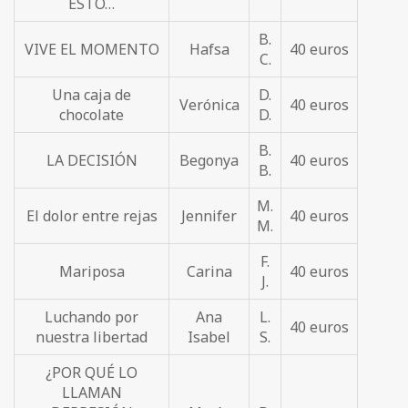
ESTO…
B.
VIVE EL MOMENTO
Hafsa
40 euros
C.
Una caja de
D.
Verónica
40 euros
chocolate
D.
B.
LA DECISIÓN
Begonya
40 euros
B.
M.
El dolor entre rejas
Jennifer
40 euros
M.
F.
Mariposa
Carina
40 euros
J.
Luchando por
Ana
L.
40 euros
nuestra libertad
Isabel
S.
¿POR QUÉ LO
LLAMAN