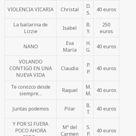
D.
VIOLENCIA VICARIA
Christal
40 euros
S.
La bailarina de
B.
250
Isabel
Lizzie
Y.
euros
Eva
H.
NANO
40 euros
María
G.
VOLANDO
P.
CONTIGO EN UNA
Claudia
40 euros
P.
NUEVA VIDA
Te conozco desde
M.
Raquel
40 euros
siempre…
M.
B.
Juntas podemos
Pilar
40 euros
T.
Y POR SI FUERA
Mª del
S.
POCO AHORA
40 euros
Carmen
P.