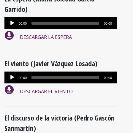
Garrido)
Reproductor
00:00
00:00
de
DESCARGAR LA ESPERA
audio
El viento (Javier Vázquez Losada)
Reproductor
00:00
00:00
de
DESCARGAR EL VIENTO
audio
El discurso de la victoria (Pedro Gascón
Sanmartín)