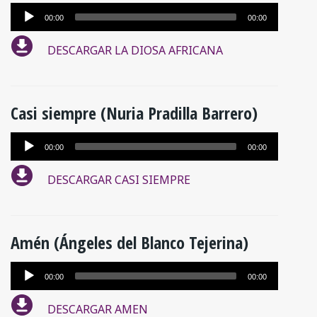
Reproductor
00:00
00:00
de
DESCARGAR LA DIOSA AFRICANA
audio
Casi siempre (Nuria Pradilla Barrero)
Reproductor
00:00
00:00
de
DESCARGAR CASI SIEMPRE
audio
Amén (Ángeles del Blanco Tejerina)
Reproductor
00:00
00:00
de
DESCARGAR AMEN
audio