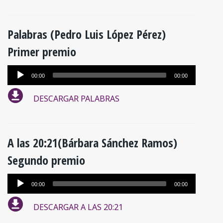
Palabras (Pedro Luis López Pérez)
Primer premio
Reproductor
00:00
00:00
de
DESCARGAR PALABRAS
audio
A las 20:21(Bárbara Sánchez Ramos)
Segundo premio
Reproductor
00:00
00:00
de
DESCARGAR A LAS 20:21
audio