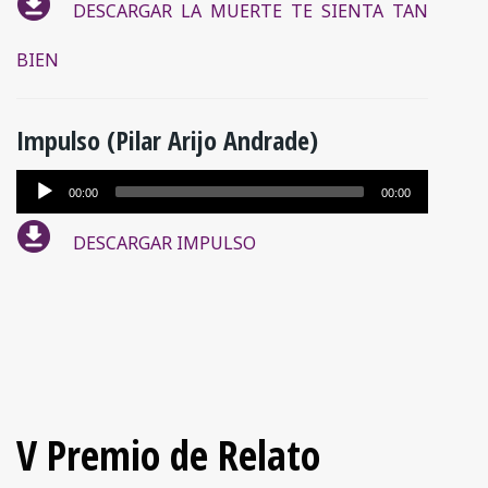
DESCARGAR LA MUERTE TE SIENTA TAN
audio
BIEN
Impulso (Pilar Arijo Andrade)
Reproductor
00:00
00:00
de
DESCARGAR IMPULSO
audio
V Premio de Relato