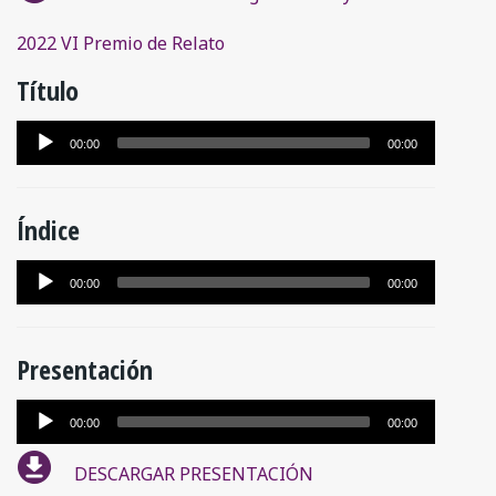
audio
2022 VI Premio de Relato
Título
Reproductor
00:00
00:00
de
audio
Índice
Reproductor
00:00
00:00
de
audio
Presentación
Reproductor
00:00
00:00
de
DESCARGAR PRESENTACIÓN
audio