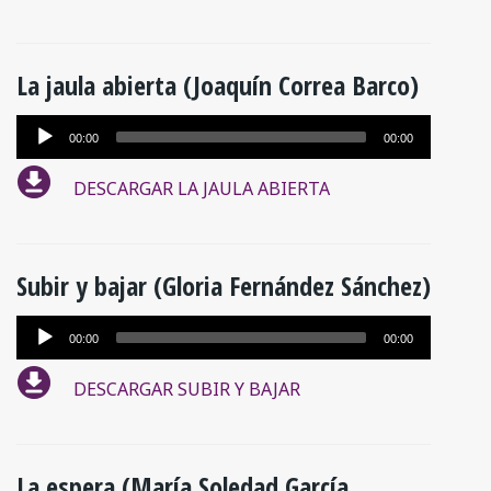
La jaula abierta (Joaquín Correa Barco)
Reproductor
00:00
00:00
de
DESCARGAR LA JAULA ABIERTA
audio
Subir y bajar (Gloria Fernández Sánchez)
Reproductor
00:00
00:00
de
DESCARGAR SUBIR Y BAJAR
audio
La espera (María Soledad García