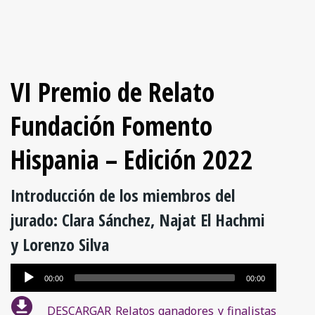
VI Premio de Relato
Fundación Fomento
Hispania – Edición 2022
Introducción de los miembros del
jurado: Clara Sánchez, Najat El Hachmi
y Lorenzo Silva
Reproductor
00:00
00:00
de
DESCARGAR Relatos ganadores y finalistas