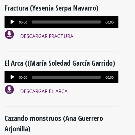
Fractura (Yesenia Serpa Navarro)
Reproductor
00:00
00:00
de
DESCARGAR FRACTURA
audio
El Arca ((María Soledad García Garrido)
Reproductor
00:00
00:00
de
DESCARGAR EL ARCA
audio
Cazando monstruos (Ana Guerrero
Arjonilla)