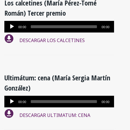
Los calcetines (María Pérez-Tomé
Román) Tercer premio
Reproductor
00:00
00:00
de
DESCARGAR LOS CALCETINES
audio
Ultimátum: cena (María Sergia Martín
González)
Reproductor
00:00
00:00
de
DESCARGAR ULTIMATUM: CENA
audio