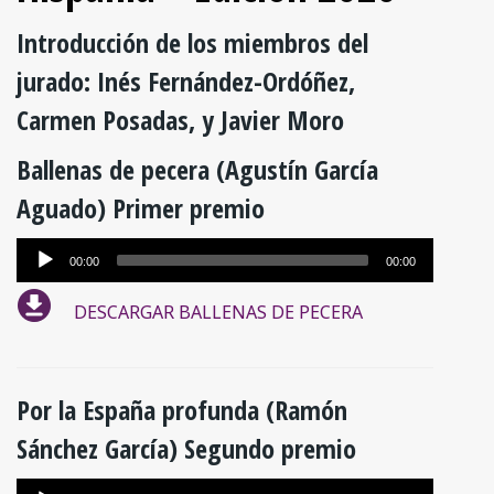
Introducción de los miembros del
jurado: Inés Fernández-Ordóñez,
Carmen Posadas, y Javier Moro
Ballenas de pecera (Agustín García
Aguado) Primer premio
Reproductor
00:00
00:00
de
DESCARGAR BALLENAS DE PECERA
audio
Por la España profunda (Ramón
Sánchez García) Segundo premio