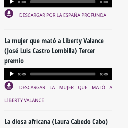
Reproductor
00:00
00:00
de
DESCARGAR POR LA ESPAÑA PROFUNDA
audio
La mujer que mató a Liberty Valance
(José Luis Castro Lombilla) Tercer
premio
Reproductor
00:00
00:00
de
DESCARGAR LA MUJER QUE MATÓ A
audio
LIBERTY VALANCE
La diosa africana (Laura Cabedo Cabo)