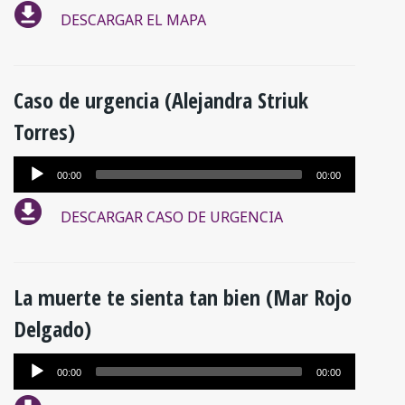
DESCARGAR EL MAPA
audio
Caso de urgencia (Alejandra Striuk
Torres)
Reproductor
00:00
00:00
de
DESCARGAR CASO DE URGENCIA
audio
La muerte te sienta tan bien (Mar Rojo
Delgado)
Reproductor
00:00
00:00
de