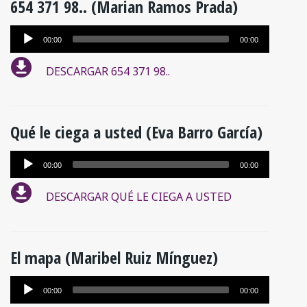
654 371 98.. (Marian Ramos Prada)
Reproductor
00:00
00:00
de
DESCARGAR 654 371 98..
audio
Qué le ciega a usted (Eva Barro García)
Reproductor
00:00
00:00
de
DESCARGAR QUÉ LE CIEGA A USTED
audio
El mapa (Maribel Ruiz Mínguez)
Reproductor
00:00
00:00
de