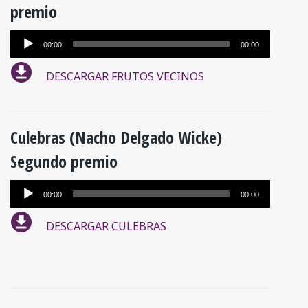
premio
Reproductor
00:00
00:00
de
DESCARGAR FRUTOS VECINOS
audio
Culebras (Nacho Delgado Wicke)
Segundo premio
Reproductor
00:00
00:00
de
DESCARGAR CULEBRAS
audio