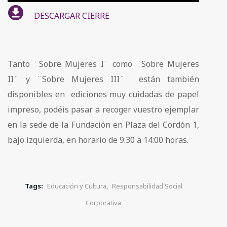
de
DESCARGAR CIERRE
audio
Tanto ¨Sobre Mujeres I¨ como ¨Sobre Mujeres
II¨ y ¨Sobre Mujeres III¨ están también
disponibles en ediciones muy cuidadas de papel
impreso, podéis pasar a recoger vuestro ejemplar
en la sede de la Fundación en Plaza del Cordón 1,
bajo izquierda, en horario de 9:30 a 14:00 horas.
Tags:
Educación y Cultura
,
Responsabilidad Social
Corporativa