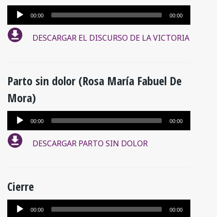
Reproductor
00:00
00:00
de
DESCARGAR EL DISCURSO DE LA VICTORIA
audio
Parto sin dolor (Rosa María Fabuel De
Mora)
Reproductor
00:00
00:00
de
DESCARGAR PARTO SIN DOLOR
audio
Cierre
Reproductor
00:00
00:00