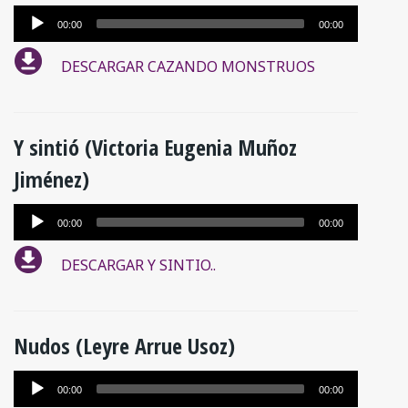
Reproductor
00:00
00:00
de
DESCARGAR CAZANDO MONSTRUOS
audio
Y sintió (Victoria Eugenia Muñoz
Jiménez)
Reproductor
00:00
00:00
de
DESCARGAR Y SINTIO..
audio
Nudos (Leyre Arrue Usoz)
Reproductor
00:00
00:00