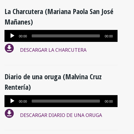
La Charcutera (Mariana Paola San José
Mañanes)
Reproductor
00:00
00:00
de
DESCARGAR LA CHARCUTERA
audio
Diario de una oruga (Malvina Cruz
Rentería)
Reproductor
00:00
00:00
de
DESCARGAR DIARIO DE UNA ORUGA
audio