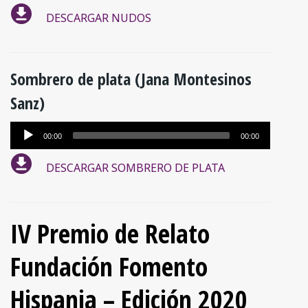
de
DESCARGAR NUDOS
audio
Sombrero de plata (Jana Montesinos
Sanz)
Reproductor
00:00
00:00
de
DESCARGAR SOMBRERO DE PLATA
audio
IV Premio de Relato
Fundación Fomento
Hispania – Edición 2020