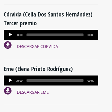
Córvida (Celia Dos Santos Hernández)
Tercer premio
Reproductor
00:00
00:00
de
DESCARGAR CORVIDA
audio
Eme (Elena Prieto Rodríguez)
Reproductor
00:00
00:00
de
DESCARGAR EME
audio