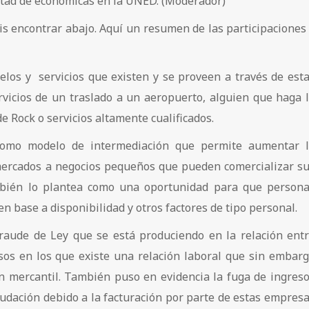
ultad de económicas en la UNED. (Moderador)
s encontrar abajo. Aquí un resumen de las participaciones
elos y servicios que existen y se proveen a través de est
rvicios de un traslado a un aeropuerto, alguien que haga 
e Rock o servicios altamente cualificados.
como modelo de intermediación que permite aumentar 
mercados a negocios pequeños que pueden comercializar s
mbién lo plantea como una oportunidad para que person
n base a disponibilidad y otros factores de tipo personal.
fraude de Ley que se está produciendo en la relación ent
sos en los que existe una relación laboral que sin embar
ón mercantil. También puso en evidencia la fuga de ingres
udación debido a la facturación por parte de estas empres