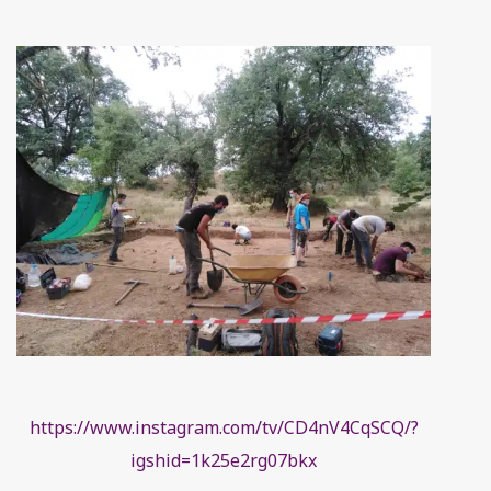
https://www.instagram.com/tv/CD4nV4CqSCQ/?
igshid=1k25e2rg07bkx